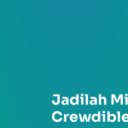
Jadilah M
Crewdibl