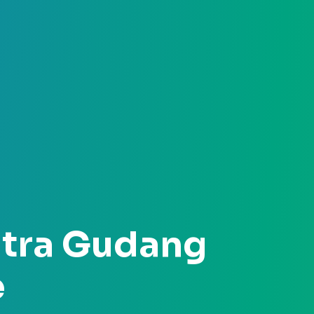
itra Gudang
e